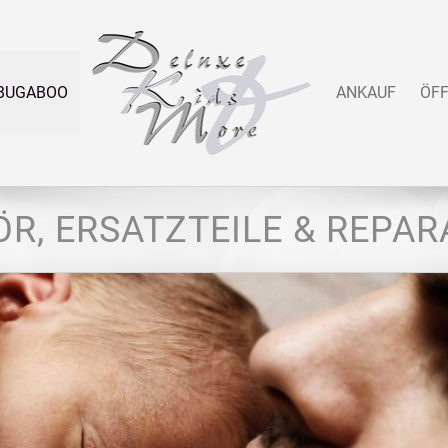
BUGABOO
ANKAUF
ÖF
R, ERSATZTEILE & REPA