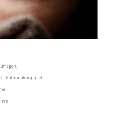
zufragen.
eil, Rahmenknöpfe etc.
hen.
 an: