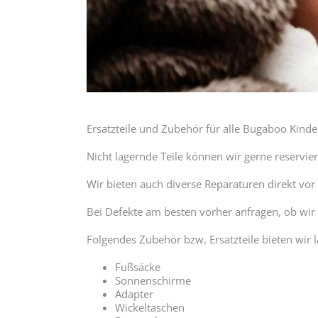
Ersatzteile und Zubehör für alle Bugaboo Kinde
Nicht lagernde Teile können wir gerne reservier
Wir bieten auch diverse Reparaturen direkt vo
Bei Defekte am besten vorher anfragen, ob wir 
Folgendes Zubehör bzw. Ersatzteile bieten wir 
Fußsäcke
Sonnenschirme
Adapter
Wickeltaschen