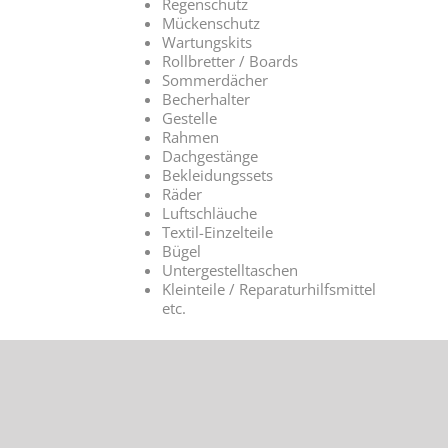
Regenschutz
Mückenschutz
Wartungskits
Rollbretter / Boards
Sommerdächer
Becherhalter
Gestelle
Rahmen
Dachgestänge
Bekleidungssets
Räder
Luftschläuche
Textil-Einzelteile
Bügel
Untergestelltaschen
Kleinteile / Reparaturhilfsmittel
etc.
DELUXE KIDS & MORE | An
Copyright 2